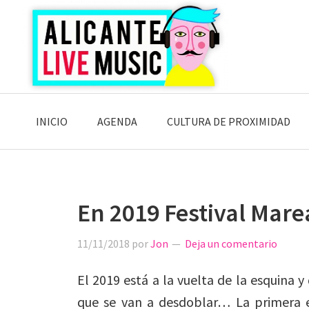
Saltar
Saltar
Saltar
a
al
a
la
contenido
la
navegación
principal
barra
principal
lateral
principal
INICIO
AGENDA
CULTURA DE PROXIMIDAD
En 2019 Festival Mare
11/11/2018
por
Jon
Deja un comentario
El 2019 está a la vuelta de la esquina 
que se van a desdoblar… La primera e