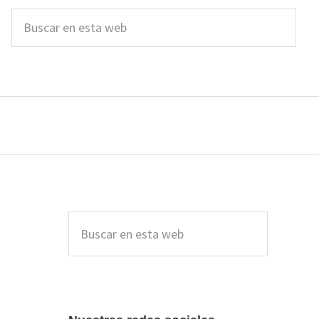
Buscar
en
esta
web
Barra
lateral
Buscar
en
principal
esta
web