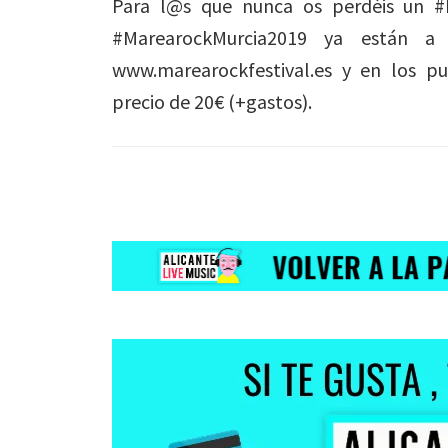
Para l@s que nunca os perdéis un #M
#MarearockMurcia2019 ya están 
www.marearockfestival.es y en los p
precio de 20€ (+gastos).