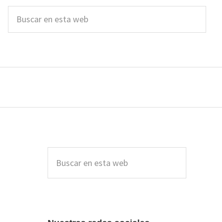
Buscar
en
esta
web
Barra
lateral
Buscar
en
principal
esta
web