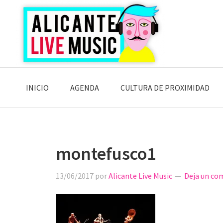
Saltar
Saltar
Saltar
a
al
a
la
contenido
la
navegación
principal
barra
principal
lateral
principal
INICIO
AGENDA
CULTURA DE PROXIMIDAD
montefusco1
13/06/2017
por
Alicante Live Music
Deja un co