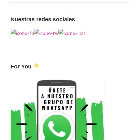
esta
principal
web
Nuestras redes sociales
For You