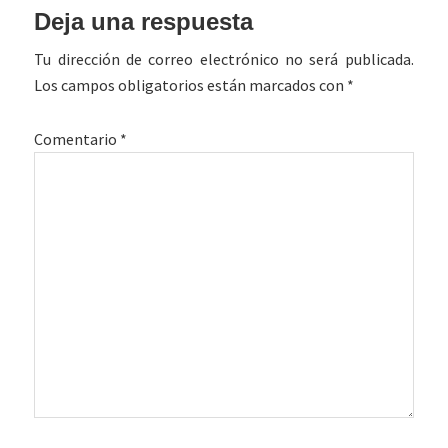
Interacciones
Deja una respuesta
con
Tu dirección de correo electrónico no será publicada.
los
Los campos obligatorios están marcados con
*
lectores
Comentario
*