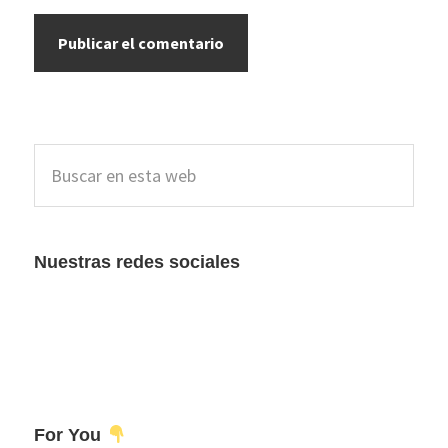
Barra
Buscar
lateral
en
esta
principal
web
Nuestras redes sociales
For You