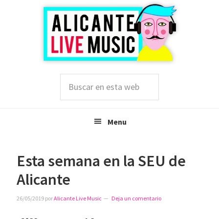
Saltar
Saltar
Saltar
a
al
a
la
contenido
la
navegación
principal
barra
principal
lateral
principal
Buscar
en
esta
web
Menu
Esta semana en la SEU de
Alicante
26/05/2019
por
Alicante Live Music
Deja un comentario