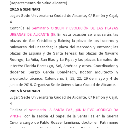
(Departamento de Salud Alicante).
20:15 h SEMINARI
Lugar: Sede Universitaria Ciudad de Alicante, C/ Ramón y Cajal,
4.
Continúa el
Seminario ORIGEN Y EVOLUCIÓN DE LAS PLAZAS
URBANAS DE ALICANTE (II)
. En esta ocasión se analizarán: las
plazas de San Cristóbal y Balmis; la plaza de los Luceros y
bulevares del Ensanche; la plaza del Mercado y entorno; las
plazas de España y de Santa Teresa; las plazas de Navarro
Rodrigo, La Viña, San Blas y La Pipa; y las plazas barriales de
interés: Florida-Portazgo, Sol, América y otras. Coordinador y
docente: Sergio García Doménech, Doctor arquitecto y
arquitecto técnico. Calendario: 8, 15, 22, 29 de mayo y 4 de
junio de 2019. Organiza: Sede Universitaria Ciudad de Alicante.
20:15 h SEMINARI
Lugar: Sede Universitaria Ciudad de Alicante, C/ Ramón y Cajal,
4.
Finaliza el
seminario LA SANTA FAZ, ¿UN NUEVO «CÓDIGO DA
VINCI»?
, con la sesión «El papel de la Santa Faz en la Guerra
Civil» a cargo de Pablo Rosser Limiñana, doctor en Patrimonio