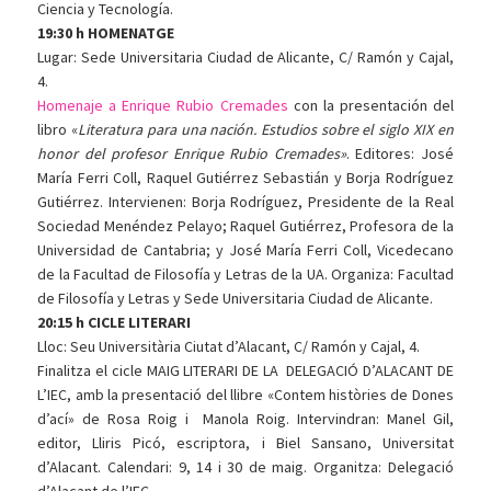
Ciencia y Tecnología.
19:30 h HOMENATGE
Lugar: Sede Universitaria Ciudad de Alicante, C/ Ramón y Cajal,
4.
Homenaje a Enrique Rubio Cremades
con la presentación del
libro «
Literatura para una nación. Estudios sobre el siglo XIX en
honor del profesor Enrique Rubio Cremades»
. Editores: José
María Ferri Coll, Raquel Gutiérrez Sebastián y Borja Rodríguez
Gutiérrez. Intervienen: Borja Rodríguez, Presidente de la Real
Sociedad Menéndez Pelayo; Raquel Gutiérrez, Profesora de la
Universidad de Cantabria; y José María Ferri Coll, Vicedecano
de la Facultad de Filosofía y Letras de la UA. Organiza: Facultad
de Filosofía y Letras y Sede Universitaria Ciudad de Alicante.
20:15 h CICLE LITERARI
Lloc: Seu Universitària Ciutat d’Alacant, C/ Ramón y Cajal, 4.
Finalitza el cicle MAIG LITERARI DE LA DELEGACIÓ D’ALACANT DE
L’IEC, amb la presentació del llibre «Contem històries de Dones
d’ací» de Rosa Roig i Manola Roig. Intervindran: Manel Gil,
editor, Lliris Picó, escriptora, i Biel Sansano, Universitat
d’Alacant. Calendari: 9, 14 i 30 de maig. Organitza: Delegació