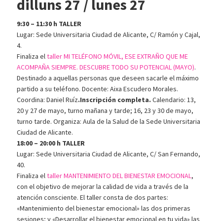
dilluns 27 / lunes 27
9:30 – 11:30 h TALLER
Lugar: Sede Universitaria Ciudad de Alicante, C/ Ramón y Cajal,
4.
Finali
za el
taller MI TELÉFONO MÓVIL, ESE EXTRAÑO QUE ME
ACOMPAÑA SIEMPRE. DESCUBRE TODO SU POTENCIAL (MAYO)
.
Destinado a aquellas personas que deseen sacarle el máximo
partido a su teléfono. Docente: Aixa Escudero Morales.
Coordina: Daniel Ruíz
.
Inscripción completa.
Calendario: 13,
20 y 27 de mayo, turno mañana y tarde; 16, 23 y 30 de mayo,
turno tarde. Organiza: Aula de la Salud de la Sede Universitaria
Ciudad de Alicante.
18:00 – 20:00 h TALLER
Lugar: Sede Universitaria Ciudad de Alicante, C/ San Fernando,
40.
Finaliza el
taller MANTENIMIENTO DEL BIENESTAR EMOCIONAL
,
con el objetivo de mejorar la calidad de vida a través de la
atención consciente. El taller consta de dos partes:
«Mantenimiento del bienestar emocional» las dos primeras
sesiones; y «Desarrollar el bienestar emocional en tu vida» las