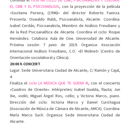
Continúa el
ciclo XIII CICLO DE CINE, PSICOANÁLISIS Y CULTURA.
EL CINE Y EL PSICOANÁLISIS
, con la proyección de la película
«Sostiene Pereira, (1996)» del director Roberto Faenza.
Presenta: Oswaldo Rubli, Psicoanalista, Alicante. Coordina:
Isabel Cerdán, Psicoanalista, Miembro de Análisis Freudiano y
de la Red Psicoanalítica de Alicante. Coordina el ciclo: Roque
Hernández. Colabora: Aula de Cine. Universidad de Alicante.
Próxima sesión: 7 junio de 2019. Organiza: Asociación
Internacional Análisis Freudiano, C.O. «El Molinet» (Centro de
Orientación sociolaboral y Clínica).
20:00 h CONCERT
Lugar: Sede Universitaria Ciudad de Alicante, C/ Ramón y Cajal,
4.
Finaliza el
ciclo LA MÚSICA QUE TE SUENA III
, con el concierto
«Cuadros de Oriente». Intérpretes: Isabel Gualda, flauta; Jun
Xie, violín; Miguel Ángel Ros, cello; y Victoria Marco, piano.
Dirección del ciclo: Victoria Marco y Daniel Curichagua
(Asociación de Música de Cámara de Alicante, AMCA). Coordina:
María Marco Such. Organiza: Sede Universitaria Ciudad de
Alicante.