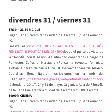
d’Alacant de l’IEC.
divendres 31 / viernes 31
17:30 – 21:30 h CICLE
Lugar: Sede Universitaria Ciudad de Alicante, C/ San Fernando,
40.
Finaliza el
ciclo CUESTIONES ACTUALES DE LA REFLEXIÓN
FEMINISTA III. POLÍTICAS DEL GÉNERO
desde el punto de vista de
la filosofía, con la sesión «La intimidad conectada» a cargo de
Remedios Zafra, U. Murcia; y «Pensar la revuelta feminista
global» a cargo de Silvia L. Gil, U. Iberoamericana de México.
Coordina: Elena Nájera. Inscripciones en la web del
CEFIRE:
http://mestreacasa.gva.es/web/cefirealacant/formacio
Calendario: 10, 17, 24 y 31 de mayo. Organiza: Aula de Filosofía
de la Sede Universitaria Ciudad de Alicante y CEFIRE Alicante.
19:00 h CINEMA
Lugar: Sede Universitaria Ciudad de Alicante, C/ San Fernando,
40.