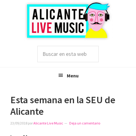
Saltar
Saltar
Saltar
a
al
a
la
contenido
la
navegación
principal
barra
principal
lateral
principal
Buscar
en
esta
web
Menu
Esta semana en la SEU de
Alicante
23/09/2018
por
Alicante Live Music
Deja un comentario