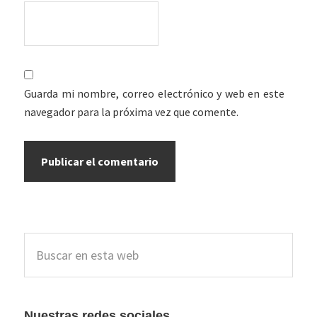
Guarda mi nombre, correo electrónico y web en este
navegador para la próxima vez que comente.
Barra
Buscar
lateral
en
esta
principal
web
Nuestras redes sociales