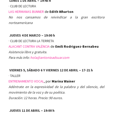
LUNES 1 DE ABRIL – 19:45 h
· CLUB DE LECTURA
LAS HERMANAS BUNNER
de
Edith Wharton
No nos cansamos de reivindIcar a la gran escritora
norteamericana
JUEVES 4 DE MARZO – 19:00 h
· CLUB DE LECTURA LA TERRETA
ALACANT CONTRA VALÈNCIA
de
Emili Rodriguez-Bernabeu
Asistencia libre y gratuita.
Para más info:
hola@antonioadsuar.com
VIERNES
5, SÁBADO 6 Y VIERNES 12 DE ABRIL – 17-21 h
· TALLER
ENTRENAMIENTO VOCAL
, por
Marina Wainer
Adéntrate en la expresividad de la palabra y del silencio, del
movimiento de la voz y de su poética
.
Duración: 12 horas. Precio: 90 euros.
JUEVES 11 DE ABRIL – 19:00 h