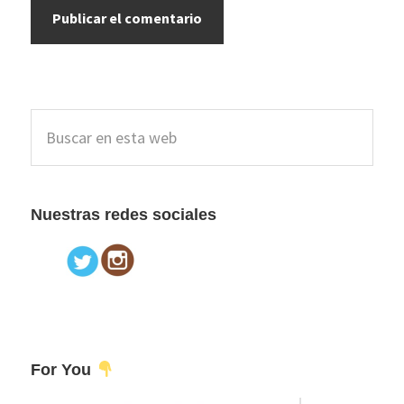
Barra
Buscar
lateral
en
esta
principal
web
Nuestras redes sociales
For You