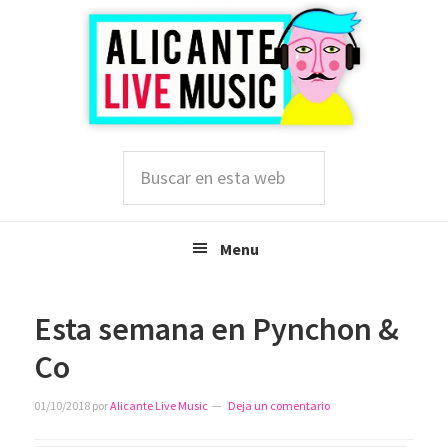
Saltar
Saltar
Saltar
a
al
a
la
contenido
la
navegación
principal
barra
principal
lateral
principal
Buscar
en
esta
web
Menu
Esta semana en Pynchon &
Co
01/10/2018
por
Alicante Live Music
Deja un comentario