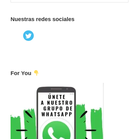
esta
principal
web
Nuestras redes sociales
For You