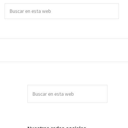
Buscar
en
esta
web
Barra
lateral
Buscar
en
principal
esta
web