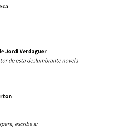
eca
de
Jordi Verdaguer
 autor de esta deslumbrante novela
arton
spera, escribe a: