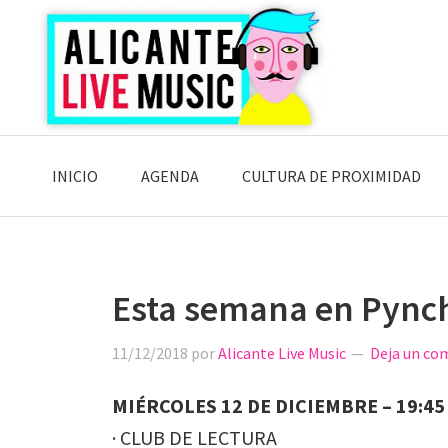
Saltar
Saltar
Saltar
a
al
a
la
contenido
la
navegación
principal
barra
principal
lateral
principal
INICIO
AGENDA
CULTURA DE PROXIMIDAD
Esta semana en Pync
11/12/2018
por
Alicante Live Music
Deja un co
MIÉRCOLES 12 DE DICIEMBRE – 19:45
· CLUB DE LECTURA