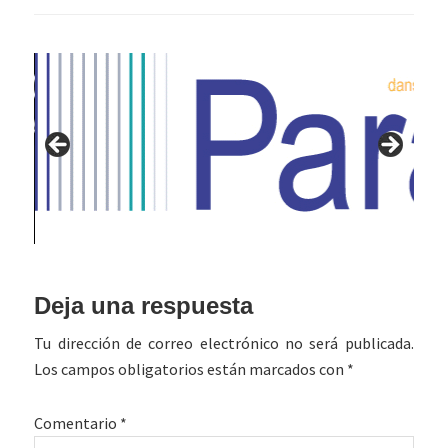
Interacciones
Deja una respuesta
con
Tu dirección de correo electrónico no será publicada.
los
Los campos obligatorios están marcados con
*
lectores
Comentario
*