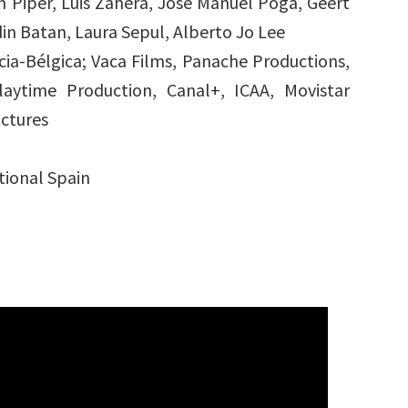
n Piper, Luis Zahera, José Manuel Poga, Geert
n Batan, Laura Sepul, Alberto Jo Lee
a-Bélgica; Vaca Films, Panache Productions,
ytime Production, Canal+, ICAA, Movistar
ictures
ational Spain