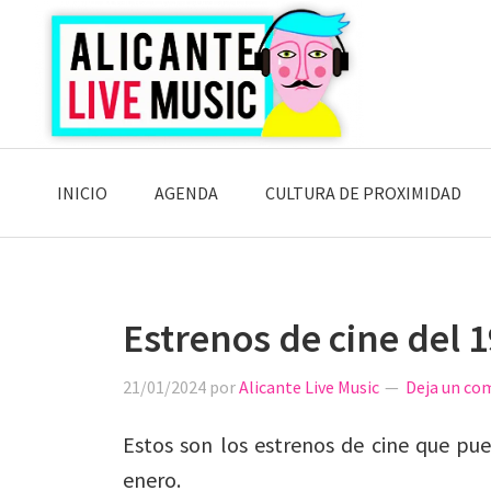
Saltar
Saltar
Saltar
a
al
a
la
contenido
la
navegación
principal
barra
principal
lateral
principal
INICIO
AGENDA
CULTURA DE PROXIMIDAD
Estrenos de cine del 
21/01/2024
por
Alicante Live Music
Deja un co
Estos son los estrenos de cine que pued
enero.