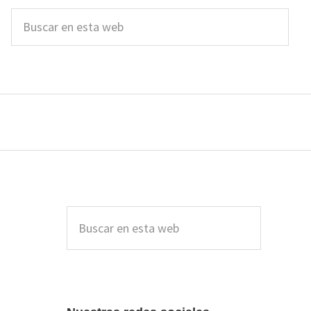
Buscar
en
esta
web
Barra
lateral
Buscar
en
principal
esta
web