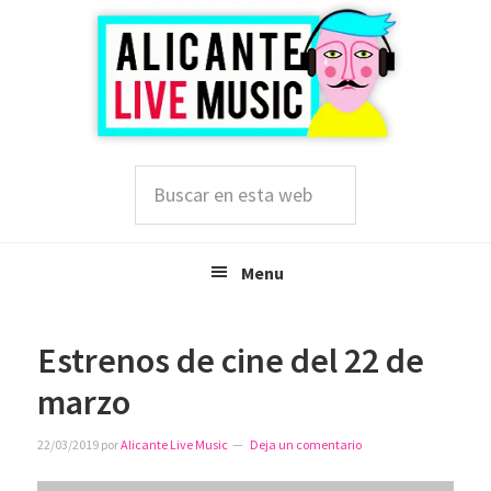
Saltar
Saltar
Saltar
a
al
a
la
contenido
la
navegación
principal
barra
principal
lateral
principal
Buscar
en
esta
web
Menu
Estrenos de cine del 22 de
marzo
22/03/2019
por
Alicante Live Music
Deja un comentario