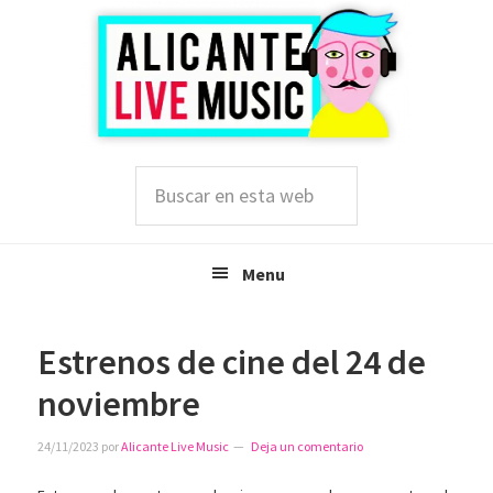
Saltar
Saltar
Saltar
a
al
a
la
contenido
la
navegación
principal
barra
principal
lateral
principal
Buscar
en
esta
web
Menu
Estrenos de cine del 24 de
noviembre
24/11/2023
por
Alicante Live Music
Deja un comentario