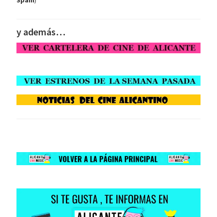
Spain
)
y además…