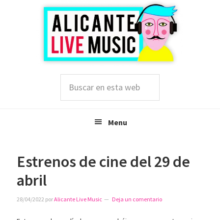
Saltar
Saltar
Saltar
a
al
a
la
contenido
la
navegación
principal
barra
principal
lateral
principal
Buscar
en
esta
web
Menu
Estrenos de cine del 29 de
abril
28/04/2022
por
Alicante Live Music
Deja un comentario