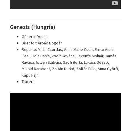
Genezis (Hungría)
Género: Drama
Director: Árpád Bogdán
Reparto: Milán Csordás, Anna Marie Cseh, Eniko Anna
Illesi, Lídia Danis, Zsolt Kovács, Levente Molnár, Tamás
Ravasz, István Szilvási, Szofi Berki, Lukács Dezsö,
Mikold Darabont, Zoltán Durkó, Zoltán Füle, Anna Györfi,
Kapu Hajni
Trailer: