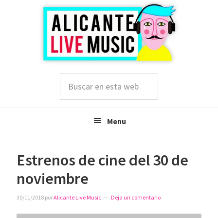
Saltar
Saltar
Saltar
a
al
a
la
contenido
la
navegación
principal
barra
principal
lateral
principal
Buscar
en
esta
web
Menu
Estrenos de cine del 30 de
noviembre
30/11/2018
por
Alicante Live Music
Deja un comentario