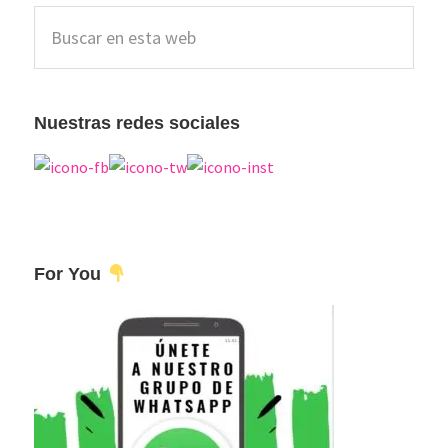
Barra
Buscar
lateral
en
esta
principal
web
Nuestras redes sociales
For You