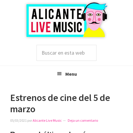
Saltar
Saltar
Saltar
a
al
a
la
contenido
la
navegación
principal
barra
principal
lateral
principal
Buscar
en
esta
web
Menu
Estrenos de cine del 5 de
marzo
05/03/2021
por
Alicante Live Music
Deja un comentario