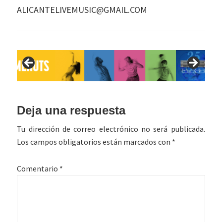
ALICANTELIVEMUSIC@GMAIL.COM
Interacciones
Deja una respuesta
con
Tu dirección de correo electrónico no será publicada.
los
Los campos obligatorios están marcados con
*
lectores
Comentario
*