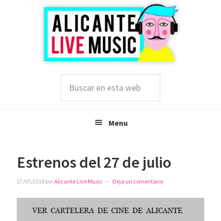
Saltar
Saltar
Saltar
a
al
a
la
contenido
la
navegación
principal
barra
principal
lateral
principal
Buscar
en
esta
web
Menu
Estrenos del 27 de julio
27/07/2018
por
Alicante Live Music
Deja un comentario