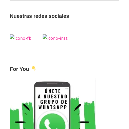
esta
principal
web
Nuestras redes sociales
For You