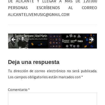
DE ALICANTE Y LLEGAR A MÁS DE 120.000
PERSONAS ESCRÍBENOS AL CORREO
ALICANTELIVEMUSIC@GMAIL.COM
Interacciones
Deja una respuesta
con
Tu dirección de correo electrónico no será publicada.
los
Los campos obligatorios están marcados con
*
lectores
Comentario
*