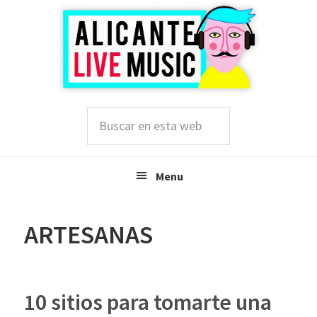
Saltar
Saltar
Saltar
a
al
a
la
contenido
la
navegación
principal
barra
principal
lateral
principal
Buscar
en
esta
web
Menu
ARTESANAS
10 sitios para tomarte una