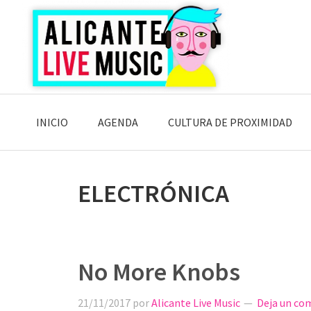
Saltar
Saltar
Saltar
a
al
a
la
contenido
la
navegación
principal
barra
principal
lateral
principal
INICIO
AGENDA
CULTURA DE PROXIMIDAD
ELECTRÓNICA
No More Knobs
21/11/2017
por
Alicante Live Music
Deja un co