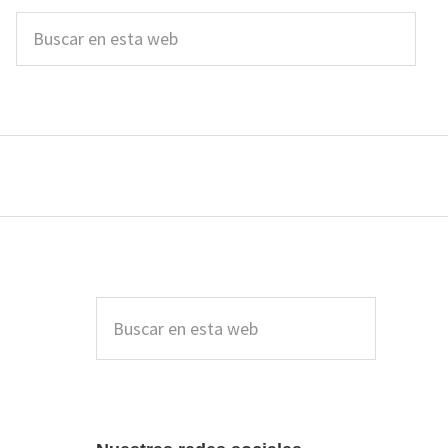
Buscar
en
esta
web
Barra
lateral
Buscar
en
principal
esta
web