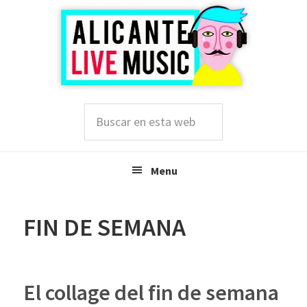
Saltar
Saltar
Saltar
a
al
a
la
contenido
la
navegación
principal
barra
principal
lateral
principal
Buscar
en
esta
web
Menu
FIN DE SEMANA
El collage del fin de semana