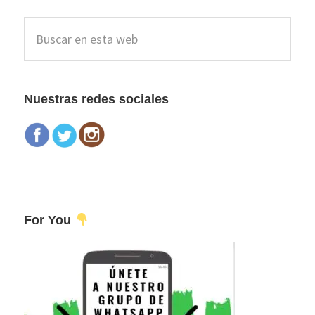
Barra
Buscar
lateral
en
esta
principal
web
Nuestras redes sociales
For You