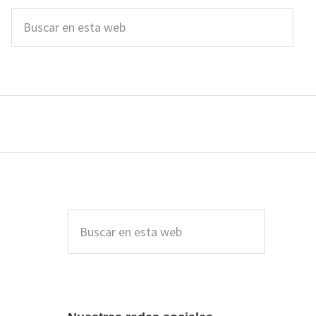
Buscar
en
esta
web
Barra
lateral
Buscar
en
principal
esta
web