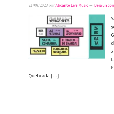
21/08/2023
por
Alicante Live Music
Deja un co
Y
s
G
c
2
L
E
Quebrada […]