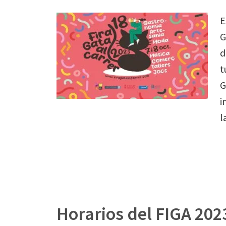
E
G
d
t
G
i
l
Horarios del FIGA 202