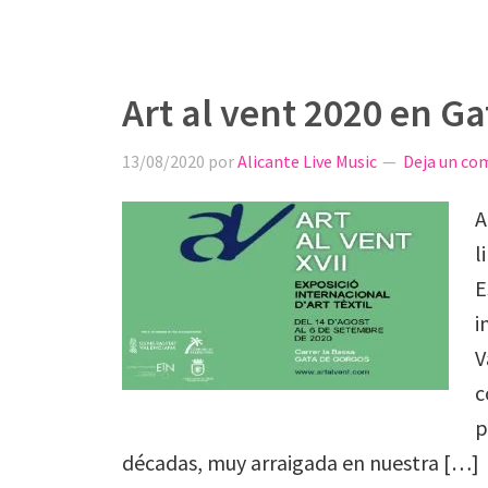
Art al vent 2020 en G
13/08/2020
por
Alicante Live Music
Deja un co
A
l
E
i
V
c
p
décadas, muy arraigada en nuestra […]