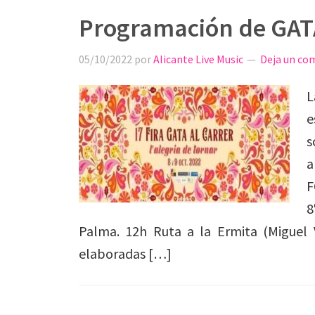
Programación de GAT
05/10/2022
por
Alicante Live Music
Deja un co
L
e
s
a
F
8
Palma. 12h Ruta a la Ermita (Miguel 
elaboradas […]