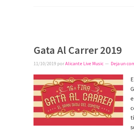
Gata Al Carrer 2019
11/10/2019
por
Alicante Live Music
Deja un co
E
G
e
c
t
s