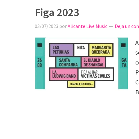
Figa 2023
03/07/2023
por
Alicante Live Music
Deja un co
A
s
c
P
C
B