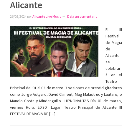
Alicante
26/02/2024
por
Alicante Live Music
Deja un comentario
El III
Festival
de Magia
de
Alicante
se
celebrar
á en el
Teatro
Principal del 01 al 03 de marzo. 3 sesiones de prestidigitadores
como Jorge Astyaro, David Climent, Mag Malastruc y Lautaro, o
Manolo Costa y Mindanguillo. HIPNONAUTAS Día: 01 de marzo,
viernes Hora: 20.30h Lugar: Teatro Principal de Alicante III
FESTIVAL DE MAGIA DE […]