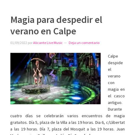
Magia para despedir el
verano en Calpe
01/09/2022
por
Alicante Live Music
Deja un comentario
Calpe
despide
el
verano
con
magia en
el casco
antiguo.
Durante
cuatro días se celebrarán varios encuentros de magia
gratuitos. Día 5, plaza de la Villa a las 19 horas. Dia 6, c/Llibertat
a las 19 horas. Día 7, plaza del Mosquit a las 19 horas. Juan