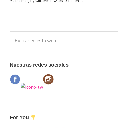
Mucha magia y Guillermo Avilés. Día 8, en […]
Barra
Buscar
lateral
en
esta
principal
web
Nuestras redes sociales
For You