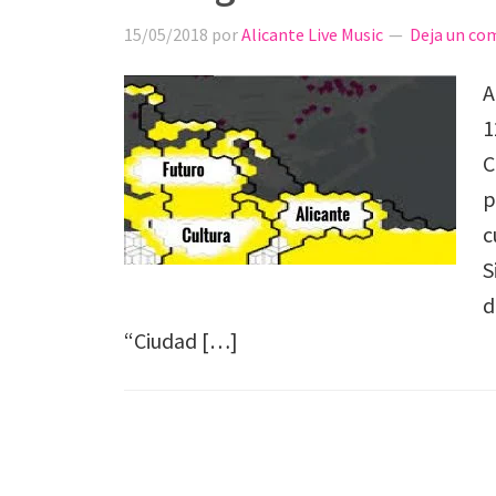
15/05/2018
por
Alicante Live Music
Deja un co
A
1
C
p
c
S
d
“Ciudad […]