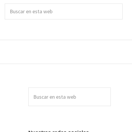
Buscar
en
esta
web
Barra
lateral
Buscar
en
principal
esta
web