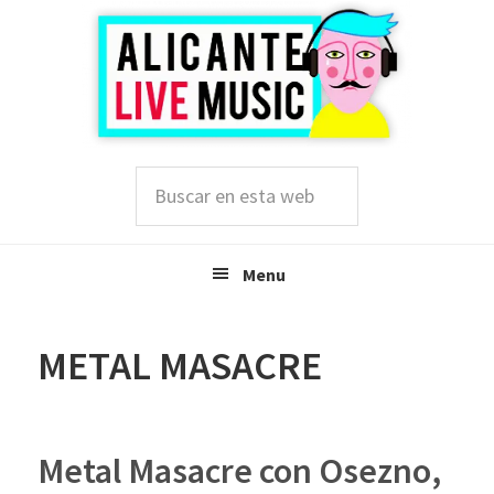
Saltar
Saltar
Saltar
a
al
a
la
contenido
la
navegación
principal
barra
principal
lateral
principal
Buscar
en
esta
web
Menu
METAL MASACRE
Metal Masacre con Osezno,