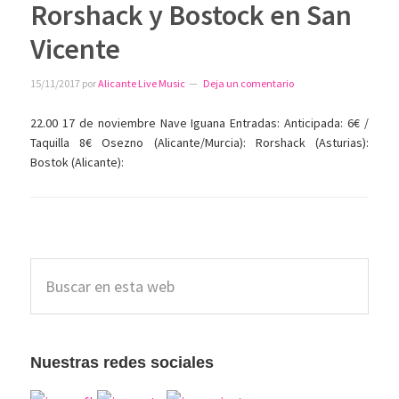
Rorshack y Bostock en San
Vicente
15/11/2017
por
Alicante Live Music
Deja un comentario
22.00 17 de noviembre Nave Iguana Entradas: Anticipada: 6€ /
Taquilla 8€ Osezno (Alicante/Murcia): Rorshack (Asturias):
Bostok (Alicante):
Barra
Buscar
lateral
en
esta
principal
web
Nuestras redes sociales