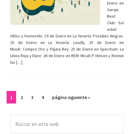
Enero en
Garaje
Beat
Club: Sol
edad
Vélez y Komorebi. 19 de Enero en La Yesería: Postales Negras.
25 de Enero en La Yesería: Loudly. 25 de Enero en
Musik: Compro Oro y Pájara Rey. 25 de Enero en Spectrum: La
Línea Roja y Elure. 26 de Enero en REM: Micah P. Hinson y Ronnie
las […]
Página
Página
Página
Página
Ir
1
2
3
4
página siguiente »
a
la
Barra
Buscar
lateral
en
esta