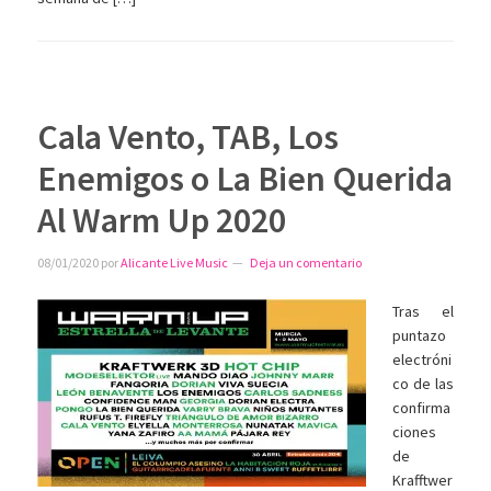
Cala Vento, TAB, Los
Enemigos o La Bien Querida
Al Warm Up 2020
08/01/2020
por
Alicante Live Music
Deja un comentario
Tras el
puntazo
electróni
co de las
confirma
ciones
de
Krafftwer