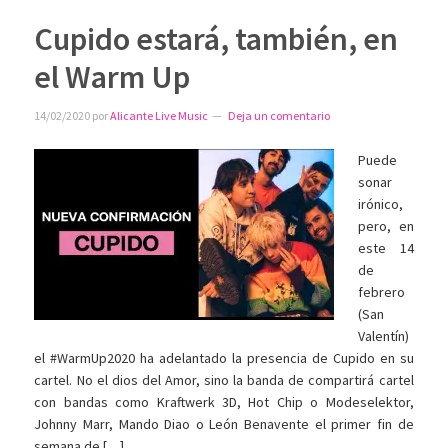
Cupido estará, también, en
el Warm Up
14/02/2020
por
Alicante Live Music
Deja un comentario
Puede
sonar
irónico,
pero, en
este 14
de
febrero
(San
Valentín)
el #WarmUp2020 ha adelantado la presencia de Cupido en su
cartel. No el dios del Amor, sino la banda de compartirá cartel
con bandas como Kraftwerk 3D, Hot Chip o Modeselektor,
Johnny Marr, Mando Diao o León Benavente el primer fin de
semana de […]