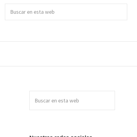
Buscar
en
esta
web
Barra
lateral
Buscar
en
principal
esta
web