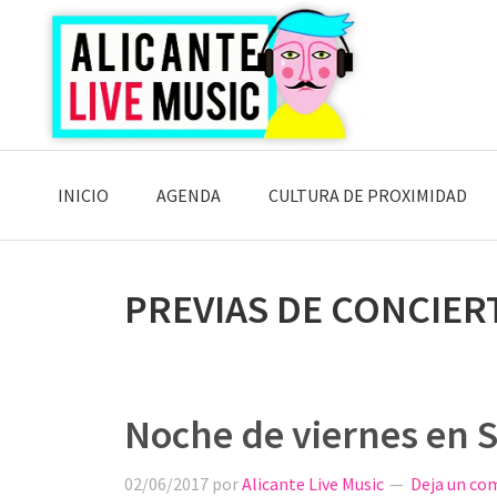
Saltar
Saltar
Saltar
a
al
a
la
contenido
la
navegación
principal
barra
principal
lateral
principal
INICIO
AGENDA
CULTURA DE PROXIMIDAD
PREVIAS DE CONCIER
Noche de viernes en S
02/06/2017
por
Alicante Live Music
Deja un co