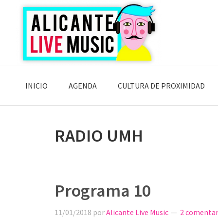
Saltar
Saltar
Saltar
a
al
a
la
contenido
la
navegación
principal
barra
principal
lateral
principal
INICIO
AGENDA
CULTURA DE PROXIMIDAD
RADIO UMH
Programa 10
11/01/2018
por
Alicante Live Music
2 comentar