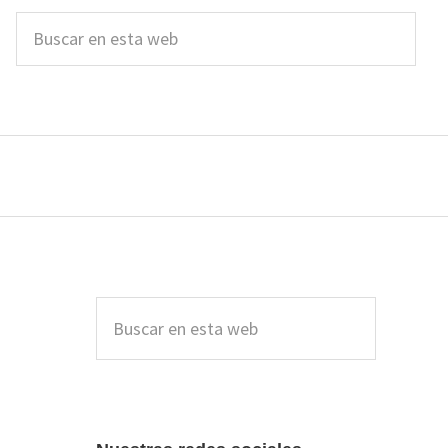
Buscar
en
esta
web
Barra
lateral
Buscar
en
principal
esta
web