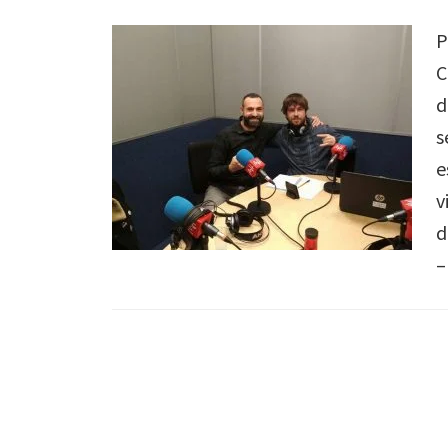
P
C
d
s
e
v
d
–