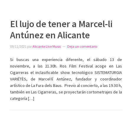
El lujo de tener a Marcel-li
Antúnez en Alicante
09/11/2021
por
Alicante Live Music
Deja un comentario
Si buscas una experiencia diferente, el sábado 13 de
noviembre, a las 21.30h. Ros Film Festival acoge en Las
Cigarreras el inclasificable show tecnológico SISTEMATURGIA
VARIÉTÈS, de Marcel·lí Antúnez, fundador y coordinador
artístico de La Fura dels Baus. Previo al concierto, a las 19.30 h,
también en Las Cigarreras, se proyectarán cortometrajes de la
categoría […]