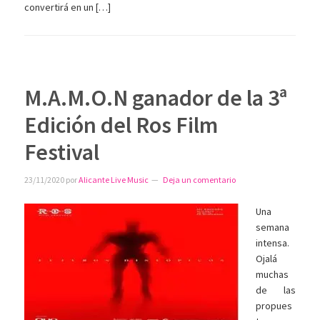
convertirá en un […]
M.A.M.O.N ganador de la 3ª
Edición del Ros Film
Festival
23/11/2020
por
Alicante Live Music
Deja un comentario
Una
semana
intensa.
Ojalá
muchas
de las
propues