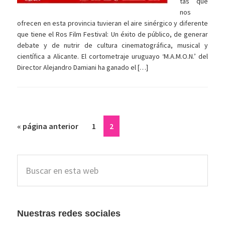
tas que
nos
ofrecen en esta provincia tuvieran el aire sinérgico y diferente
que tiene el Ros Film Festival: Un éxito de público, de generar
debate y de nutrir de cultura cinematográfica, musical y
científica a Alicante. El cortometraje uruguayo ‘M.A.M.O.N.’ del
Director Alejandro Damiani ha ganado el […]
Ir
Página
Página
«
página anterior
1
2
a
la
Barra
Buscar
lateral
en
esta
principal
web
Nuestras redes sociales