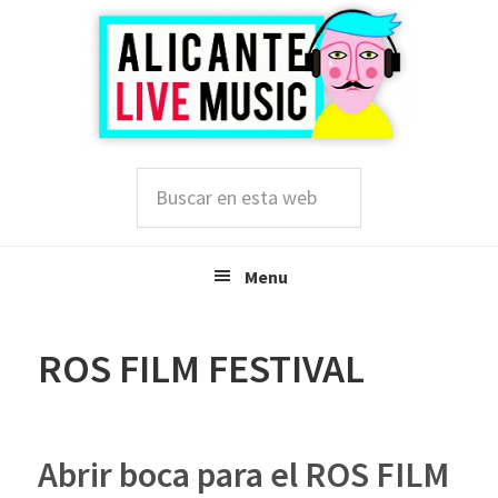
Saltar
Saltar
Saltar
a
al
a
la
contenido
la
navegación
principal
barra
principal
lateral
principal
Buscar
en
esta
web
Menu
ROS FILM FESTIVAL
Abrir boca para el ROS FILM