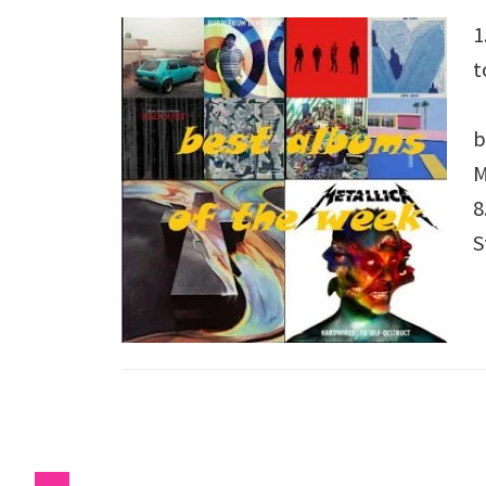
1
t
4
b
M
8
S