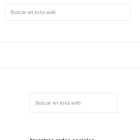
Buscar
en
esta
web
Barra
lateral
Buscar
en
principal
esta
web