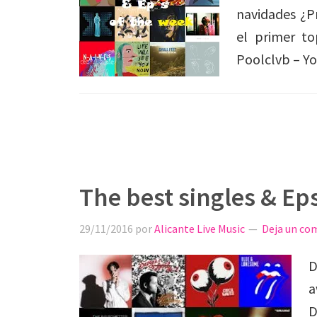
navidades ¿P
el primer to
Poolclvb – Y
The best singles & Ep
29/11/2016
por
Alicante Live Music
Deja un co
D
a
D