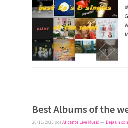
s
G
W
M
Best Albums of the w
26/11/2016
por
Alicante Live Music
Deja un co