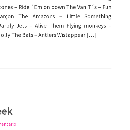
tones – Ride ´Em on down The Van T´s – Fun
arçon The Amazons – Little Something
arbly Jets – Alive Them Flying monkeys –
olly The Bats – Antlers Wistappear […]
eek
mentario