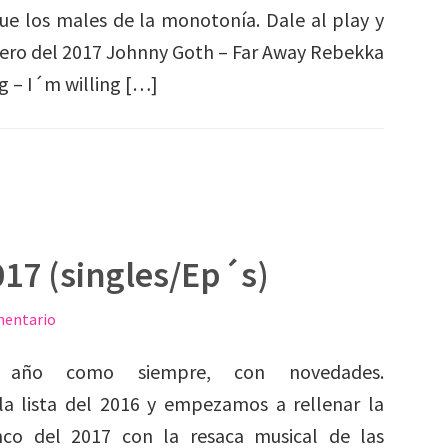
que los males de la monotonía. Dale al play y
nero del 2017 Johnny Goth – Far Away Rebekka
g – I´m willing […]
017 (singles/Ep´s)
mentario
s año como siempre, con novedades.
a lista del 2016 y empezamos a rellenar la
nco del 2017 con la resaca musical de las