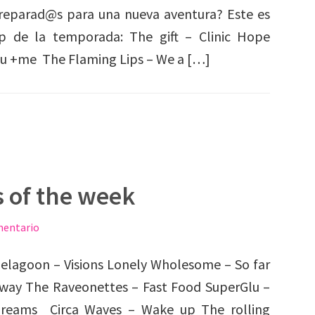
reparad@s para una nueva aventura? Este es
p de la temporada: The gift – Clinic Hope
ou +me The Flaming Lips – We a […]
s of the week
mentario
elagoon – Visions Lonely Wholesome – So far
way The Raveonettes – Fast Food SuperGlu –
reams Circa Waves – Wake up The rolling