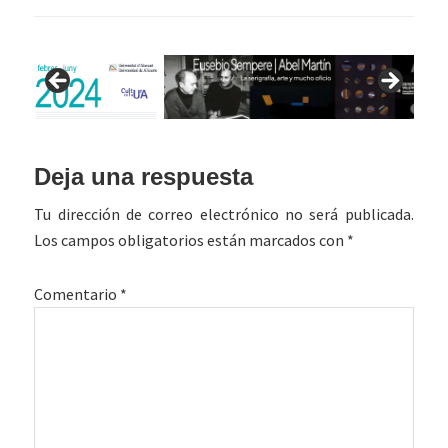
Interacciones
Deja una respuesta
con
Tu dirección de correo electrónico no será publicada.
los
Los campos obligatorios están marcados con
*
lectores
Comentario
*