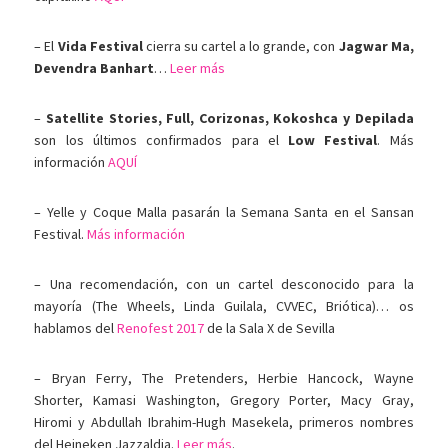
– El
Vida Festival
cierra su cartel a lo grande, con
Jagwar Ma,
Devendra Banhart
…
Leer más
–
Satellite Stories, Full, Corizonas, Kokoshca y Depilada
son los últimos confirmados para el
Low Festival
. Más
información
AQUÍ
– Yelle y Coque Malla pasarán la Semana Santa en el Sansan
Festival.
Más información
– Una recomendación, con un cartel desconocido para la
mayoría (The Wheels, Linda Guilala, CVVEC, Briótica)… os
hablamos del
Renofest 2017
de la Sala X de Sevilla
– Bryan Ferry, The Pretenders, Herbie Hancock, Wayne
Shorter, Kamasi Washington, Gregory Porter, Macy Gray,
Hiromi y Abdullah Ibrahim-Hugh Masekela, primeros nombres
del Heineken Jazzaldia.
Leer más
.