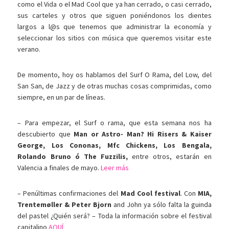
como el Vida o el Mad Cool que ya han cerrado, o casi cerrado,
sus carteles y otros que siguen poniéndonos los dientes
largos a l@s que tenemos que administrar la economía y
seleccionar los sitios con música que queremos visitar este
verano.
De momento, hoy os hablamos del Surf O Rama, del Low, del
San San, de Jazz y de otras muchas cosas comprimidas, como
siempre, en un par de líneas.
– Para empezar, el Surf o rama, que esta semana nos ha
descubierto que
Man or Astro- Man? Hi Risers & Kaiser
George, Los Cononas, Mfc Chickens, Los Bengala,
Rolando Bruno ó The Fuzzilis,
entre otros, estarán en
Valencia a finales de mayo.
Leer más
– Penúltimas confirmaciones del
Mad Cool festival
. Con
MIA,
Trentemøller & Peter Bjorn
and John ya sólo falta la guinda
del pastel ¿Quién será? – Toda la información sobre el festival
capitalino
AQUÍ