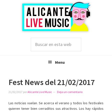
Saltar
Saltar
Saltar
a
al
a
la
contenido
la
navegación
principal
barra
principal
lateral
principal
Buscar
en
esta
web
Menu
Fest News del 21/02/2017
21/02/2017
por
Alicante Live Music
Deja un comentario
Las noticias vuelan. Se acerca el verano y todos los festivales
quieren tener bien cerraditos sus atractivos. Los hay rápidos