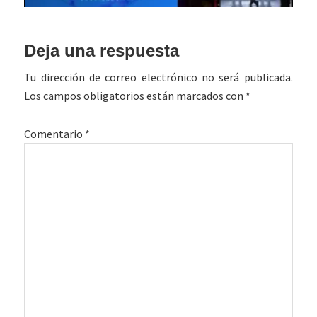
Interacciones
Deja una respuesta
con
Tu dirección de correo electrónico no será publicada.
los
Los campos obligatorios están marcados con
*
lectores
Comentario
*