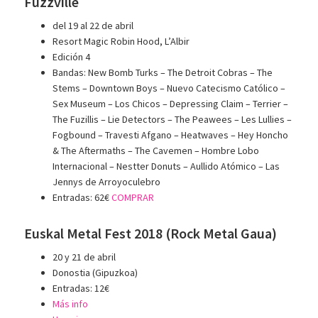
Fuzzville
del 19 al 22 de abril
Resort Magic Robin Hood, L’Albir
Edición 4
Bandas: New Bomb Turks – The Detroit Cobras – The
Stems – Downtown Boys – Nuevo Catecismo Católico –
Sex Museum – Los Chicos – Depressing Claim – Terrier –
The Fuzillis – Lie Detectors – The Peawees – Les Lullies –
Fogbound – Travesti Afgano – Heatwaves – Hey Honcho
& The Aftermaths – The Cavemen – Hombre Lobo
Internacional – Nestter Donuts – Aullido Atómico – Las
Jennys de Arroyoculebro
Entradas: 62€
COMPRAR
Euskal Metal Fest 2018 (Rock Metal Gaua)
20 y 21 de abril
Donostia (Gipuzkoa)
Entradas: 12€
Más info