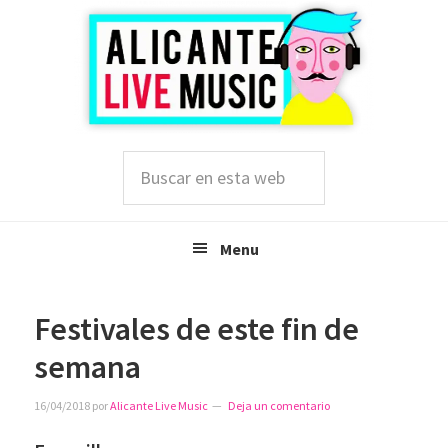
Saltar
Saltar
Saltar
a
al
a
la
contenido
la
navegación
principal
barra
principal
lateral
principal
Buscar
en
esta
web
Menu
Festivales de este fin de
semana
16/04/2018
por
Alicante Live Music
Deja un comentario