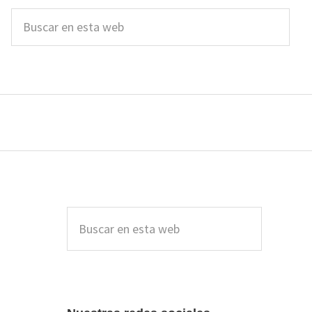
Buscar
en
esta
web
Barra
lateral
Buscar
en
principal
esta
web