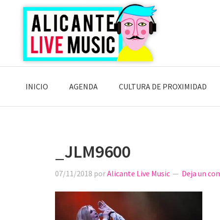
Saltar
Saltar
Saltar
a
al
a
la
contenido
la
navegación
principal
barra
principal
lateral
principal
INICIO
AGENDA
CULTURA DE PROXIMIDAD
_JLM9600
07/11/2018
por
Alicante Live Music
Deja un co