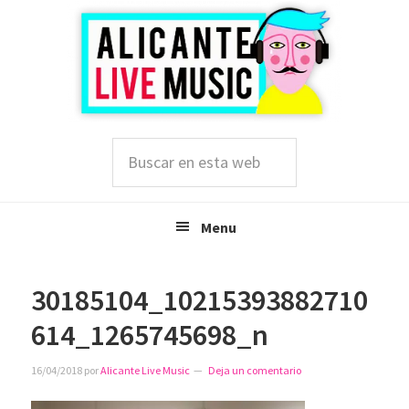
Saltar
Saltar
Saltar
a
al
a
la
contenido
la
navegación
principal
barra
principal
lateral
principal
Buscar
en
esta
web
Menu
30185104_10215393882710
614_1265745698_n
16/04/2018
por
Alicante Live Music
Deja un comentario