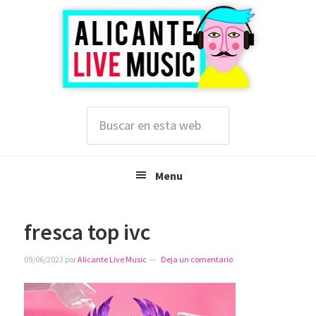
Saltar
Saltar
Saltar
a
al
a
la
contenido
la
navegación
principal
barra
principal
lateral
principal
Buscar
en
esta
web
Menu
fresca top ivc
09/06/2023
por
Alicante Live Music
Deja un comentario