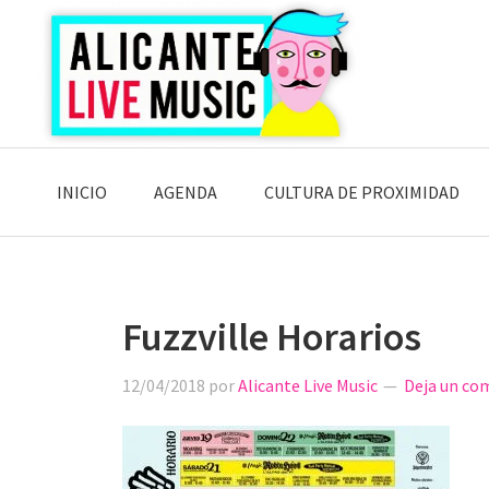
Saltar
Saltar
Saltar
a
al
a
la
contenido
la
navegación
principal
barra
principal
lateral
principal
INICIO
AGENDA
CULTURA DE PROXIMIDAD
Fuzzville Horarios
12/04/2018
por
Alicante Live Music
Deja un co