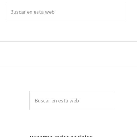
Buscar
en
esta
web
Barra
lateral
Buscar
en
principal
esta
web