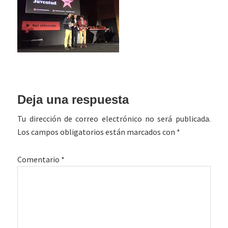
Interacciones
Deja una respuesta
con
Tu dirección de correo electrónico no será publicada.
los
Los campos obligatorios están marcados con
*
lectores
Comentario
*