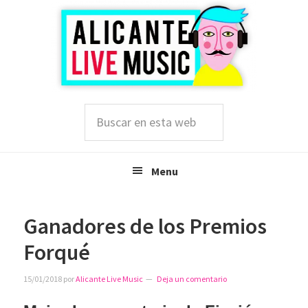
Saltar
Saltar
Saltar
a
al
a
la
contenido
la
navegación
principal
barra
principal
lateral
principal
Buscar
en
esta
web
Menu
Ganadores de los Premios
Forqué
15/01/2018
por
Alicante Live Music
Deja un comentario