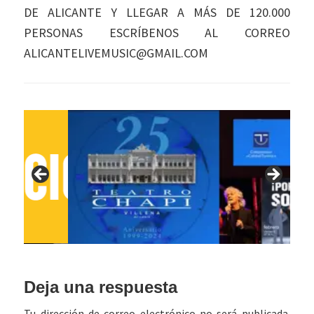
DE ALICANTE Y LLEGAR A MÁS DE 120.000
PERSONAS ESCRÍBENOS AL CORREO
ALICANTELIVEMUSIC@GMAIL.COM
Interacciones
Deja una respuesta
con
Tu dirección de correo electrónico no será publicada.