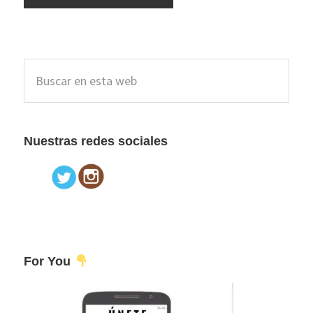
Barra
Buscar
lateral
en
esta
principal
web
Nuestras redes sociales
For You