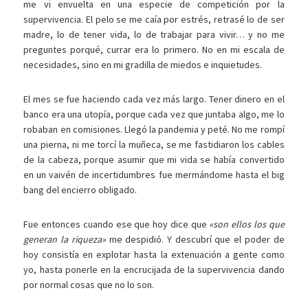
me vi envuelta en una especie de competición por la
supervivencia. El pelo se me caía por estrés, retrasé lo de ser
madre, lo de tener vida, lo de trabajar para vivir… y no me
preguntes porqué, currar era lo primero. No en mi escala de
necesidades, sino en mi gradilla de miedos e inquietudes.
El mes se fue haciendo cada vez más largo. Tener dinero en el
banco era una utopía, porque cada vez que juntaba algo, me lo
robaban en comisiones. Llegó la pandemia y peté. No me rompí
una pierna, ni me torcí la muñeca, se me fastidiaron los cables
de la cabeza, porque asumir que mi vida se había convertido
en un vaivén de incertidumbres fue mermándome hasta el big
bang del encierro obligado.
Fue entonces cuando ese que hoy dice que
«son ellos los que
generan la riqueza»
me despidió. Y descubrí que el poder de
hoy consistía en explotar hasta la extenuación a gente como
yo, hasta ponerle en la encrucijada de la supervivencia dando
por normal cosas que no lo son.