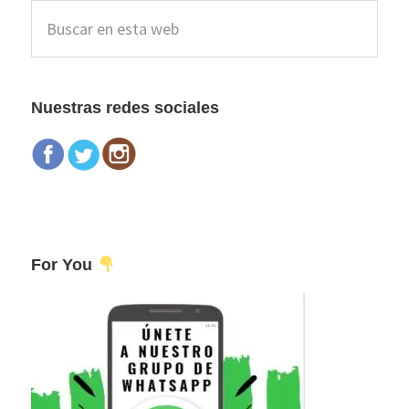
Barra
Buscar
lateral
en
esta
principal
web
Nuestras redes sociales
For You