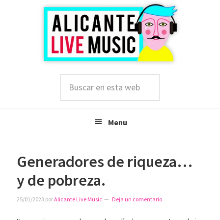
Saltar
Saltar
Saltar
a
al
a
la
contenido
la
navegación
principal
barra
principal
lateral
principal
Buscar
en
esta
web
Menu
Generadores de riqueza…
y de pobreza.
25/01/2023
por
Alicante Live Music
Deja un comentario