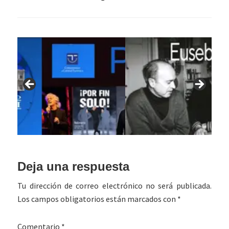
Interacciones
Deja una respuesta
con
Tu dirección de correo electrónico no será publicada.
los
Los campos obligatorios están marcados con
*
lectores
Comentario
*