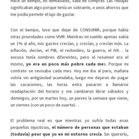
Hace un tiempo, no demasiado, salía de compras. Las rebajas
significaban algo porque tenía un sobrante, o unos ahorros que
me podía permitir el lujo de gastar.
Con el tiempo, tuve que dejar de CONSUMIR, porque había
otras prioridades como VIVIR. Mientras mi sueldo apenas subía
un 1% al año, mis gastos crecían, y crecían, y crecían más. La
inflación, decían, el PIB, el redondeo, la guerra, el IVA… la
excusa tenía nombres diferentes, pero el resumen era el
mismo,
yo era un poco más pobre cada me
s. Porque mi
contrato se revisaba cada mes. Hoy me iba al paro, mañana
volvía sin antigüedad acumulaba, luego me dejaron de pagar
las vacaciones, las horas extra pasaron a llamarse
readaptación del horario y me cambiaron librar sábados y
domingos, por un martes hoy, un jueves la semana que viene,
un viernes (con un poco de suerte)…
El problema real es que mientras yo sufría todas esas
pequeñas injusticias,
el número de personas que estaban
(todavía) peor que yo en mi entorno crecía
. Sin quererlo,