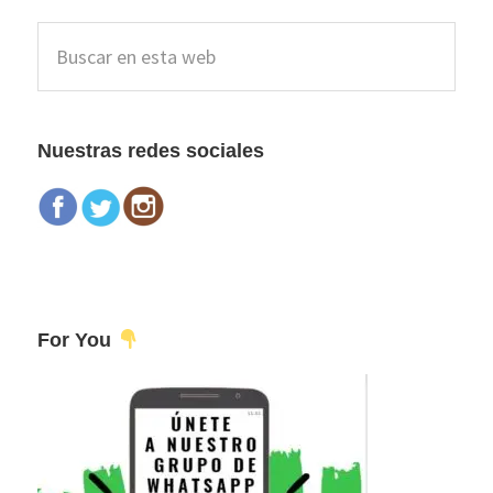
Barra
Buscar
lateral
en
esta
principal
web
Nuestras redes sociales
For You