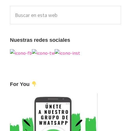
Barra
Buscar
lateral
en
esta
principal
web
Nuestras redes sociales
For You