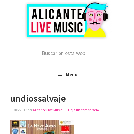
Saltar
Saltar
Saltar
a
al
a
la
contenido
la
navegación
principal
barra
principal
lateral
principal
Buscar
en
esta
web
Menu
undiossalvaje
13/06/2017
por
Alicante Live Music
Deja un comentario