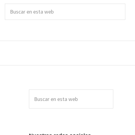
Buscar
en
esta
web
Barra
lateral
Buscar
en
principal
esta
web