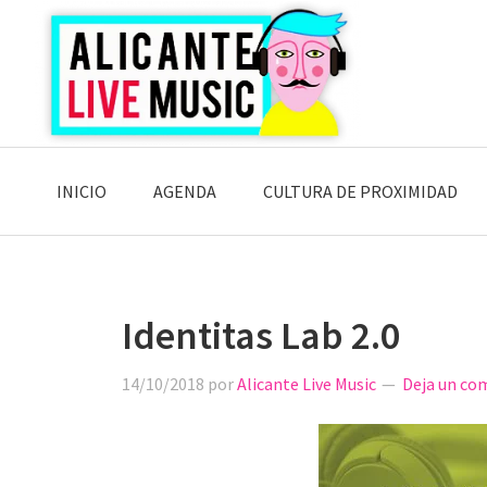
Saltar
Saltar
Saltar
a
al
a
la
contenido
la
navegación
principal
barra
principal
lateral
principal
INICIO
AGENDA
CULTURA DE PROXIMIDAD
Identitas Lab 2.0
14/10/2018
por
Alicante Live Music
Deja un co