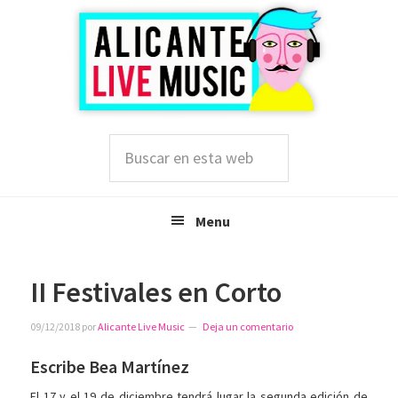
Saltar
Saltar
Saltar
a
al
a
la
contenido
la
navegación
principal
barra
principal
lateral
principal
Buscar
en
esta
web
Menu
II Festivales en Corto
09/12/2018
por
Alicante Live Music
Deja un comentario
Escribe Bea Martínez
El 17 y el 19 de diciembre tendrá lugar la segunda edición de