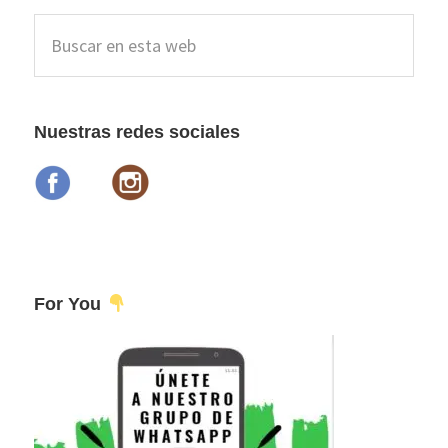
Barra
Buscar
lateral
en
esta
principal
web
Nuestras redes sociales
For You