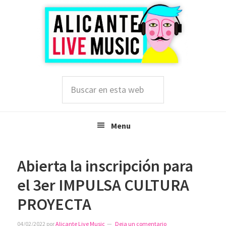
Saltar
Saltar
Saltar
a
al
a
la
contenido
la
navegación
principal
barra
principal
lateral
principal
Buscar
en
esta
web
Menu
Abierta la inscripción para
el 3er IMPULSA CULTURA
PROYECTA
04/02/2022
por
Alicante Live Music
Deja un comentario