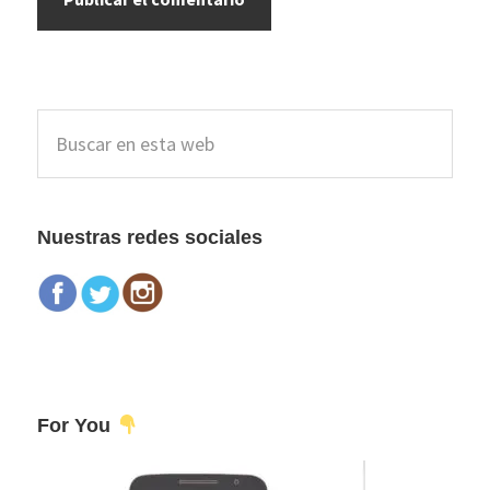
Barra
Buscar
lateral
en
esta
principal
web
Nuestras redes sociales
For You