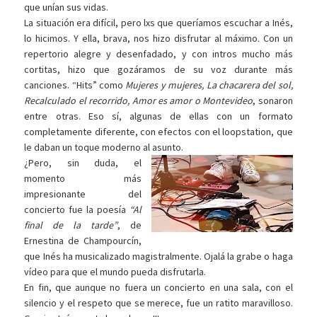
que unían sus vidas.
La situación era difícil, pero lxs que queríamos escuchar a Inés,
lo hicimos. Y ella, brava, nos hizo disfrutar al máximo. Con un
repertorio alegre y desenfadado, y con intros mucho más
cortitas, hizo que gozáramos de su voz durante más
canciones. “Hits” como
Mujeres y mujeres, La chacarera del sol,
Recalculado el recorrido, Amor es amor o Montevideo
, sonaron
entre otras. Eso sí, algunas de ellas con un formato
completamente diferente, con efectos con el loopstation, que
le daban un toque moderno al asunto.
¿Pero, sin duda, el
momento más
impresionante del
concierto fue la poesía
“Al
final de la tarde”
, de
Ernestina de Champourcín,
que Inés ha musicalizado magistralmente. Ojalá la grabe o haga
vídeo para que el mundo pueda disfrutarla.
En fin, que aunque no fuera un concierto en una sala, con el
silencio y el respeto que se merece, fue un ratito maravilloso.