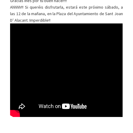
Gracias Inés por tu buen hacer!!!
Ahhhh!!! Si queréis disfrutarla, estará este próximo sábado, a
las 12 de la mañana, en la Plaza del Ayuntamiento de Sant Joan
D’ Alacant. Imperdible!!