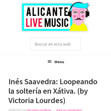
Saltar
Saltar
Saltar
a
al
a
la
contenido
la
navegación
principal
barra
principal
lateral
principal
Buscar
en
esta
web
Menu
Inés Saavedra: Loopeando
la soltería en Xátiva. (by
Victoria Lourdes)
28/06/2017
por
Alicante Live Music
Deja un comentario