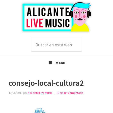
Saltar
Saltar
Saltar
a
al
a
la
contenido
la
navegación
principal
barra
principal
lateral
principal
Buscar
en
esta
web
Menu
consejo-local-cultura2
13/06/2017
por
Alicante Live Music
Deja un comentario