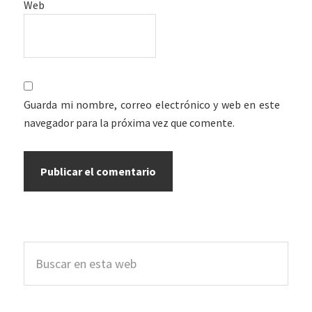
Web
Guarda mi nombre, correo electrónico y web en este
navegador para la próxima vez que comente.
Barra
Buscar
lateral
en
esta
principal
web