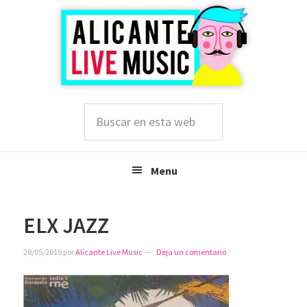
Saltar
Saltar
Saltar
a
al
a
la
contenido
la
navegación
principal
barra
principal
lateral
principal
Buscar
en
esta
web
Menu
ELX JAZZ
28/05/2019
por
Alicante Live Music
Deja un comentario