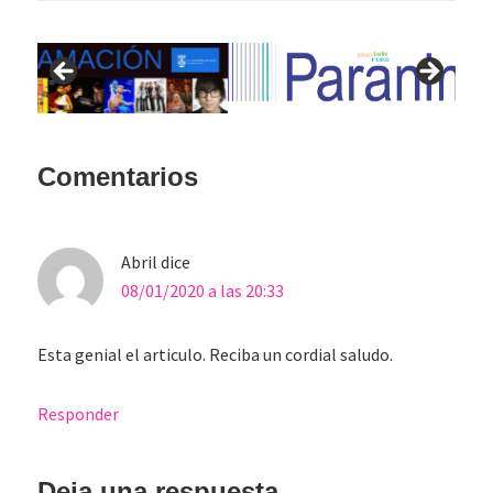
Interacciones
Comentarios
con
los
Abril
dice
lectores
08/01/2020 a las 20:33
Esta genial el articulo. Reciba un cordial saludo.
Responder
Deja una respuesta