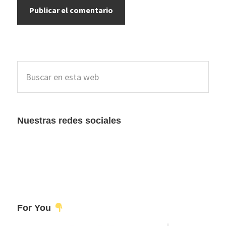
Barra
Buscar
lateral
en
esta
principal
web
Nuestras redes sociales
For You