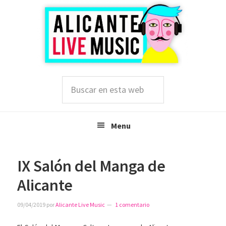
Saltar
Saltar
Saltar
a
al
a
la
contenido
la
navegación
principal
barra
principal
lateral
principal
Buscar
en
esta
web
Menu
IX Salón del Manga de
Alicante
09/04/2019
por
Alicante Live Music
1 comentario