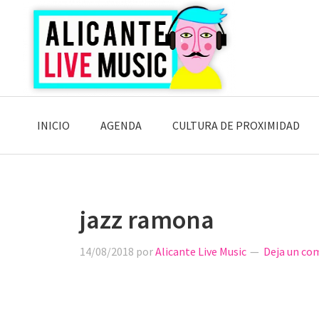
Saltar
Saltar
Saltar
a
al
a
la
contenido
la
navegación
principal
barra
principal
lateral
principal
INICIO
AGENDA
CULTURA DE PROXIMIDAD
jazz ramona
14/08/2018
por
Alicante Live Music
Deja un co