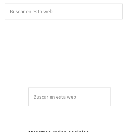
Buscar
en
esta
web
Barra
lateral
Buscar
en
principal
esta
web