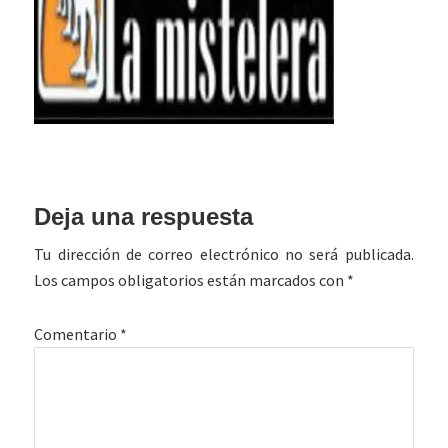
Interacciones
Deja una respuesta
con
Tu dirección de correo electrónico no será publicada.
los
Los campos obligatorios están marcados con
*
lectores
Comentario
*