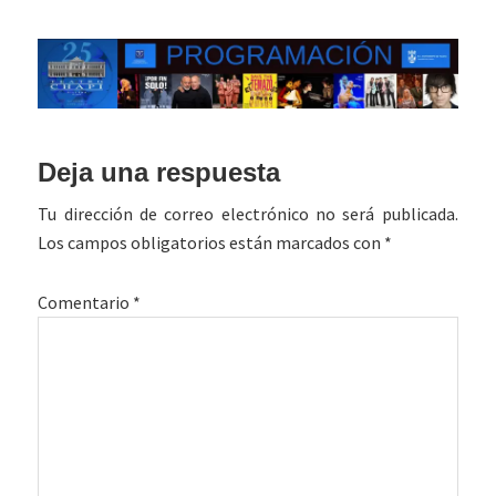
Interacciones
Deja una respuesta
con
Tu dirección de correo electrónico no será publicada.
los
Los campos obligatorios están marcados con
*
lectores
Comentario
*