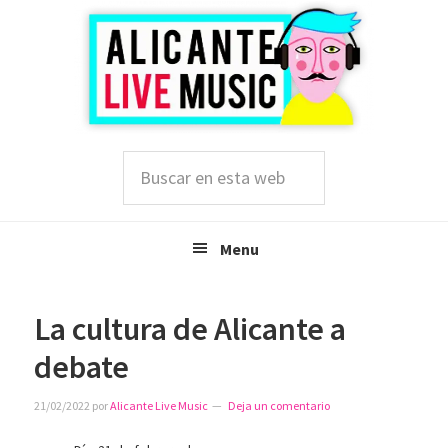
Saltar
Saltar
Saltar
a
al
a
la
contenido
la
navegación
principal
barra
principal
lateral
principal
Buscar
en
esta
web
Menu
La cultura de Alicante a
debate
21/02/2022
por
Alicante Live Music
Deja un comentario