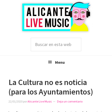
Saltar
Saltar
Saltar
a
al
a
la
contenido
la
navegación
principal
barra
principal
lateral
principal
Buscar
en
esta
web
Menu
La Cultura no es noticia
(para los Ayuntamientos)
22/01/2020
por
Alicante Live Music
Deja un comentario