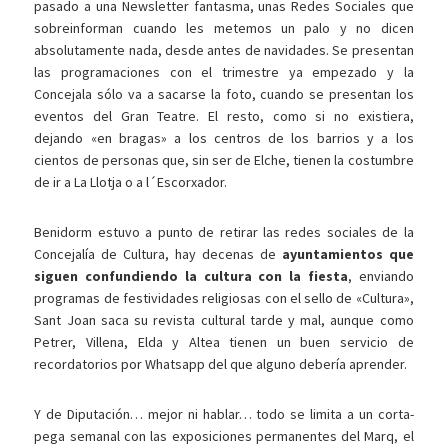
pasado a una Newsletter fantasma, unas Redes Sociales que
sobreinforman cuando les metemos un palo y no dicen
absolutamente nada, desde antes de navidades. Se presentan
las programaciones con el trimestre ya empezado y la
Concejala sólo va a sacarse la foto, cuando se presentan los
eventos del Gran Teatre. El resto, como si no existiera,
dejando «en bragas» a los centros de los barrios y a los
cientos de personas que, sin ser de Elche, tienen la costumbre
de ir a La Llotja o a l´Escorxador.
Benidorm estuvo a punto de retirar las redes sociales de la
Concejalía de Cultura, hay decenas de
ayuntamientos que
siguen confundiendo la cultura con la fiesta
, enviando
programas de festividades religiosas con el sello de «Cultura»,
Sant Joan saca su revista cultural tarde y mal, aunque como
Petrer, Villena, Elda y Altea tienen un buen servicio de
recordatorios por Whatsapp del que alguno debería aprender.
Y de Diputación… mejor ni hablar… todo se limita a un corta-
pega semanal con las exposiciones permanentes del Marq, el