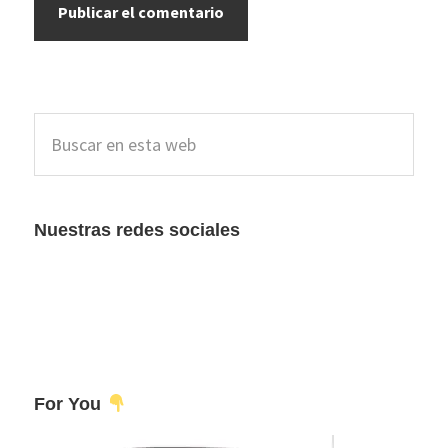
Barra
Buscar
lateral
en
esta
principal
web
Nuestras redes sociales
For You